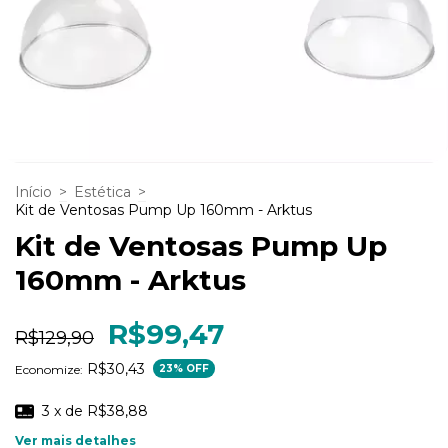
Início
>
Estética
>
Kit de Ventosas Pump Up 160mm - Arktus
Kit de Ventosas Pump Up
160mm - Arktus
R$99,47
R$129,90
R$30,43
Economize:
23
% OFF
3
x de
R$38,88
Ver mais detalhes