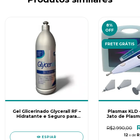
8
%
OFF
FRETE GRÁTIS
preencha os dados para iniciar:
Gel Glicerinado Glycerall RF –
Plasmax KLD 
Hidratante e Seguro para
Jato de Plasma
Radiofrequência
Estética e 
INICIAR CONVERSA
R$2.990,00
12
x de
R
ESPIAR