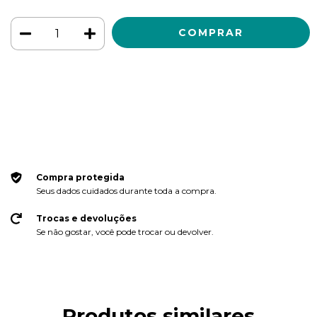
Meios de envio
ALTERAR CEP
Entregas para o CEP:
CALCULAR
Faça login
e use seus dados de entrega
Não sei meu CEP
Compra protegida
Seus dados cuidados durante toda a compra.
Trocas e devoluções
Se não gostar, você pode trocar ou devolver.
Produtos similares