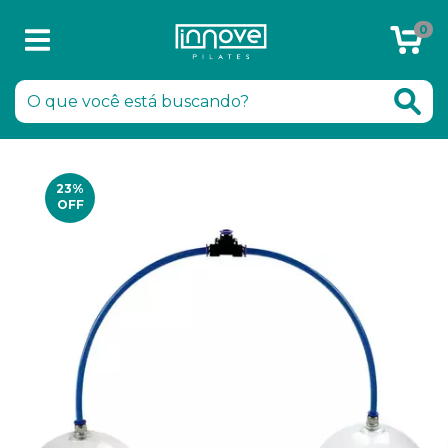
0
Chamar no WhatsApp
23
%
OFF