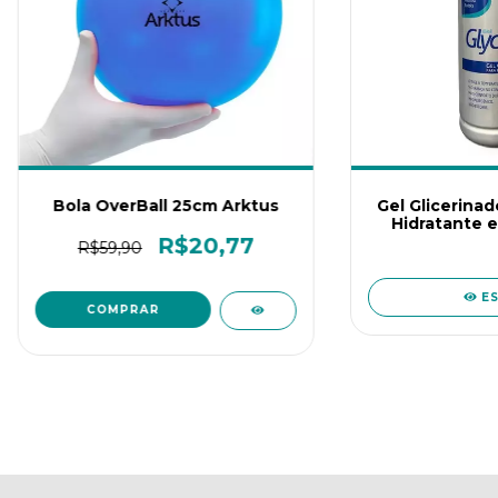
Bola OverBall 25cm Arktus
Gel Glicerinado
Hidratante e
Radiofr
R$20,77
R$59,90
E