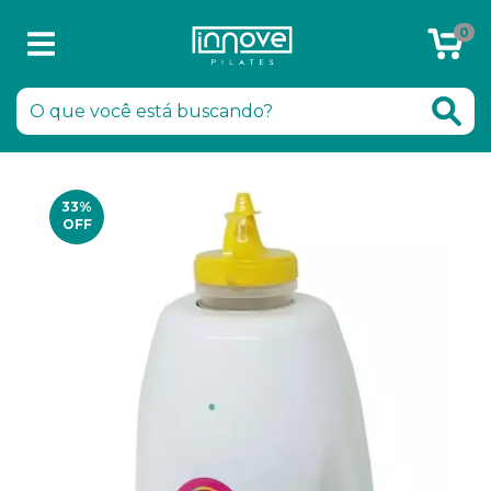
0
Chamar no WhatsApp
33
%
OFF