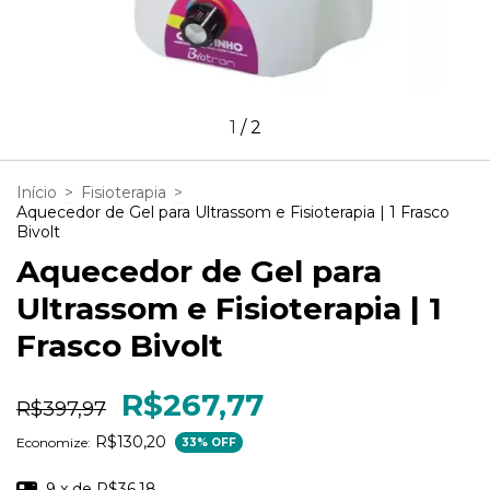
1
/
2
Início
>
Fisioterapia
>
Aquecedor de Gel para Ultrassom e Fisioterapia | 1 Frasco
Bivolt
Aquecedor de Gel para
Ultrassom e Fisioterapia | 1
Frasco Bivolt
R$267,77
R$397,97
R$130,20
Economize:
33
% OFF
9
x de
R$36,18