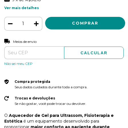
Ver mais detalhes
ALTERAR CEP
Entregas para o CEP:
Meios de envio
CALCULAR
Não sei meu CEP
Compra protegida
Seus dados cuidados durante toda a compra.
Trocas e devoluções
Se não gostar, você pode trocar ou devolver.
O
Aquecedor de Gel para Ultrassom, Fisioterapia e
Estética
é um equipamento desenvolvido para
proporcionar
maior conforto ao paciente durante