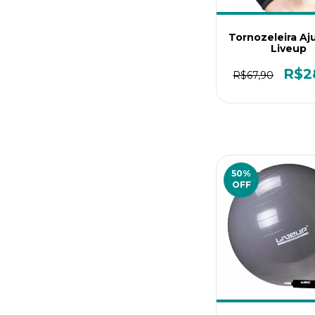
Tornozeleira Aj
Liveup
R$2
R$67,90
50
%
OFF