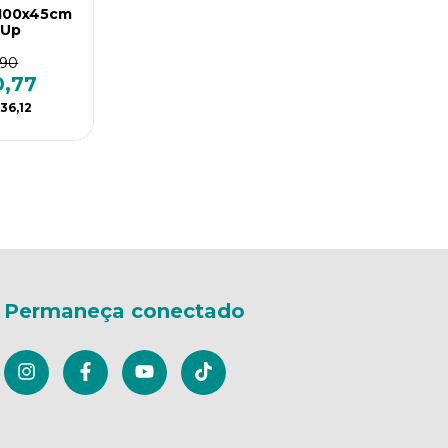
 100x45cm
eUp
,90
0,77
36,12
Permaneça conectado