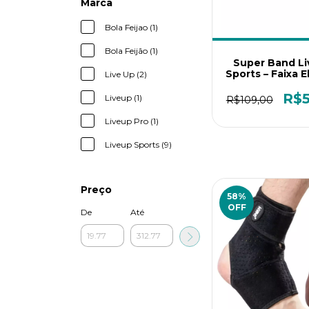
Marca
Bola Feijao (1)
Bola Feijão (1)
Super Band L
Sports – Faixa E
Live Up (2)
Circular de A
Resistência 
R$5
Liveup (1)
R$109,00
Treino, Reabili
Condicionam
Liveup Pro (1)
Físico
Liveup Sports (9)
Preço
58
%
OFF
De
Até