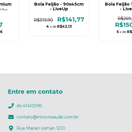
emium
Bola Feijão - 90x45cm
Bola Feijão
 –
- LiveUp
- Liv
 com
Sports
R$141,77
R$269
R$319,90
7
R$15
4
x de
R$42,13
86
5
x de
R$
Entre em contato
45-41410095
contato@innovesaude.com.br
Rua Marian osman 1210