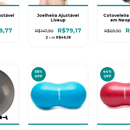
ustável
Joelheira Ajustável
Cotoveleira
Liveup
em Neop
Suporte, P
Conforto p
8,77
R$79,17
R
R$147,90
R$69,90
Trei
2
x de
R$46,18
56
%
44
%
OFF
OFF