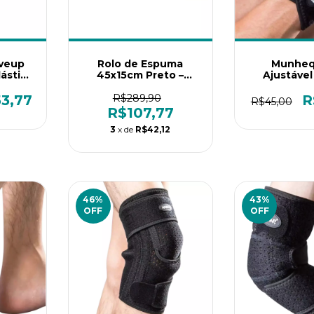
iveup
Rolo de Espuma
Munheq
lástica
45x15cm Preto –
Ajustável
lta
Liveup Sports
para
3,77
R$289,90
R
R$45,00
tação e
R$107,77
ento
3
x de
R$42,12
46
%
43
%
OFF
OFF