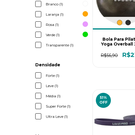
Branco (1)
Laranja (1)
Rosa (1)
Verde (1)
Bola Para Pila
Yoga Overball
Transparente (1)
LiveUp
R$2
R$56,90
Densidade
Forte (1)
Leve (1)
Média (1)
51
%
OFF
Super Forte (1)
Ultra Leve (1)