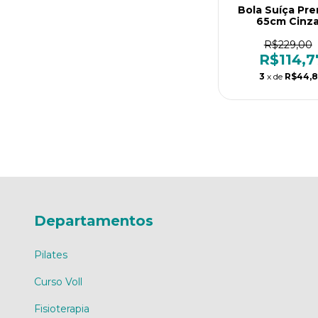
Bola Suíça Pr
65cm Cinza
Antiestouro
Bomba | Liveup 
R$229,00
R$114,7
3
x de
R$44,
Departamentos
Pilates
Curso Voll
Fisioterapia