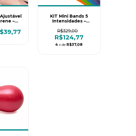
 Ajustável
KIT Mini Bands 5
rene –
Intensidades –
roteção e
Treinamento
ara Seus
Funcional,
$39,77
R$329,00
nos
Reabilitação e
R$124,77
Fortalecimento
4
x de
R$37,08