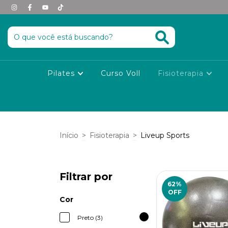
Pilates
Curso Voll
Fisioterapia
Início
>
Fisioterapia
>
Liveup Sports
Filtrar por
62
%
OFF
Cor
Preto (3)