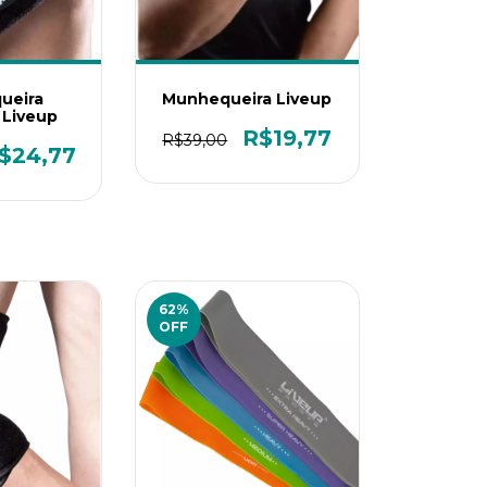
ueira
Munhequeira Liveup
 Liveup
R$19,77
R$39,00
$24,77
62
%
OFF