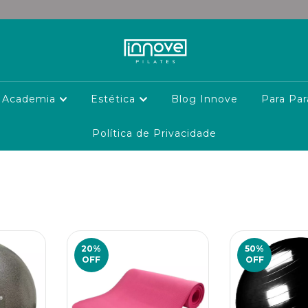
Academia
Estética
Blog Innove
Para Par
Política de Privacidade
20
%
50
%
OFF
OFF