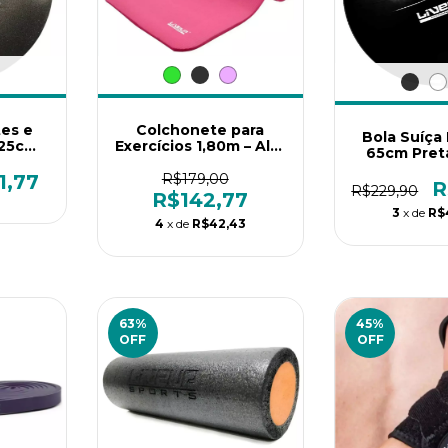
tes e
Colchonete para
Bola Suíça
 25cm
Exercícios 1,80m – Alta
65cm Pret
Densidade para
Sports – 
Pilates, Fisioterapia e
1,77
R$179,00
Pilates An
R
R$229,90
Treinamento
R$142,77
Funcional
3
x de
R$
4
x de
R$42,43
63
%
45
%
OFF
OFF