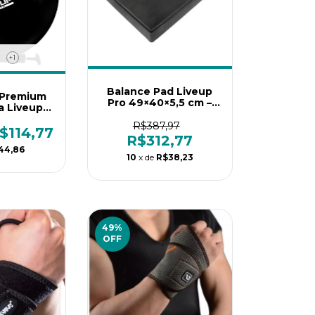
+1
Balance Pad Liveup
 Premium
Pro 49×40×5,5 cm –
a Liveup
Treino de Equilíbrio,
Bola de
Propriocepção e
R$387,97
tiestouro
$114,77
Reabilitação
R$312,77
44,86
10
x de
R$38,23
49
%
OFF