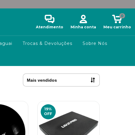
0
Atendimento
Minha conta
Meu carrinho
aguai
Trocas & Devoluções
Sobre Nós
19
%
OFF