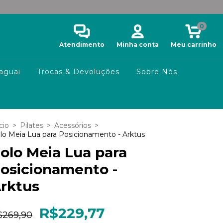
0
Atendimento
Minha conta
Meu carrinho
aguai
Trocas & Devoluções
Sobre Nós
cio
>
Pilates
>
Acessórios
>
lo Meia Lua para Posicionamento - Arktus
olo Meia Lua para
osicionamento -
rktus
R$229,77
$269,90