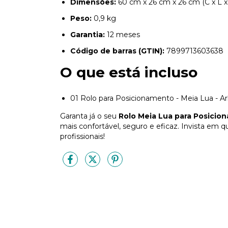
Dimensões:
60 cm x 26 cm x 26 cm (C x L x
Peso:
0,9 kg
Garantia:
12 meses
Código de barras (GTIN):
7899713603638
O que está incluso
01 Rolo para Posicionamento - Meia Lua - A
Garanta já o seu
Rolo Meia Lua para Posicio
mais confortável, seguro e eficaz. Invista em q
profissionais!