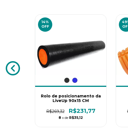
14
%
49
OFF
OF
 e Preto
Rolo de posicionamento da
 e Preto -
LiveUp 90x15 CM
55,77
R$231,77
R$269,32
32
8
x de
R$35,12