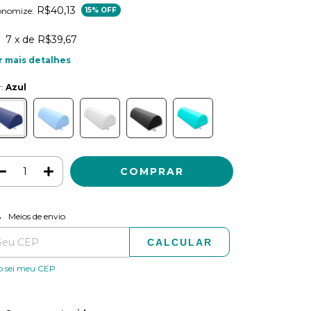
R$40,13
onomize:
15
% OFF
7
x de
R$39,67
r mais detalhes
r:
Azul
ALTERAR CEP
regas para o CEP:
Meios de envio
CALCULAR
o sei meu CEP