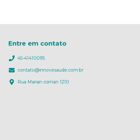
Entre em contato
45-41410095
contato@innovesaude.com.br
Rua Marian osman 1210