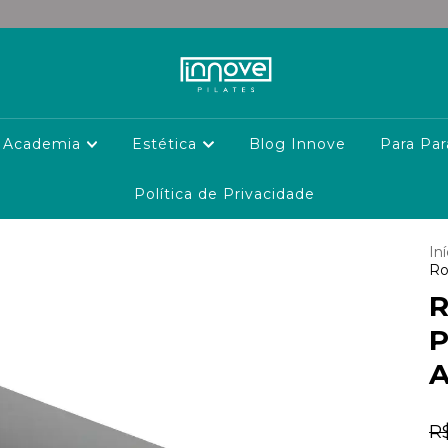
Academia
Estética
Blog Innove
Para Par
Política de Privacidade
Iní
Ro
R
P
A
R