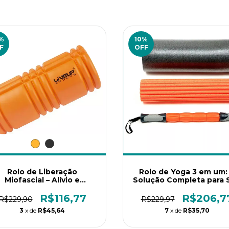
%
10
%
F
OFF
Rolo de Liberação
Rolo de Yoga 3 em um:
Miofascial – Alívio e
Solução Completa para 
Recuperação Muscular
Bem-Estar!
Eficiente
R$116,77
R$206,7
R$229,90
R$229,97
3
x de
R$45,64
7
x de
R$35,70