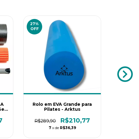
27
%
29
%
OFF
OFF
 A
Rolo em EVA Grande para
Rolo pa
Seu
Pilates - Arktus
Gr
7
R$210,77
R$289,90
R$389,
7
x de
R$36,39