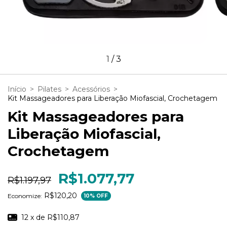
1
/
3
Início
>
Pilates
>
Acessórios
>
Kit Massageadores para Liberação Miofascial, Crochetagem
Kit Massageadores para
Liberação Miofascial,
Crochetagem
R$1.077,77
R$1.197,97
R$120,20
Economize:
10
% OFF
12
x de
R$110,87