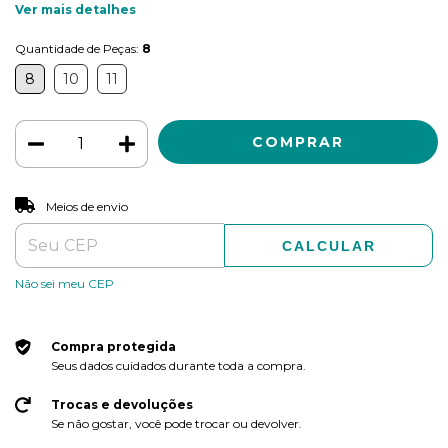
Ver mais detalhes
Quantidade de Peças:
8
8
10
11
ALTERAR CEP
Entregas para o CEP:
Meios de envio
CALCULAR
Não sei meu CEP
Compra protegida
Seus dados cuidados durante toda a compra.
Trocas e devoluções
Se não gostar, você pode trocar ou devolver.