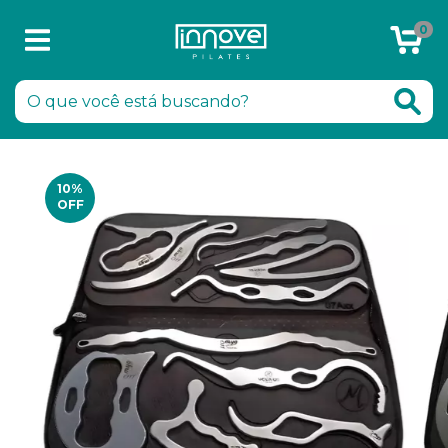
0
Chamar no WhatsApp
10
%
OFF