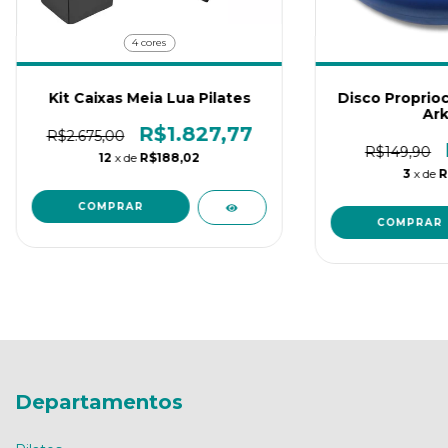
4 cores
Kit Caixas Meia Lua Pilates
Disco Proprioc
Ark
R$1.827,77
R$2.675,00
R$149,90
12
x de
R$188,02
3
x de
R
COMPRAR
Departamentos