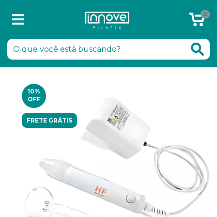
0
Chamar no WhatsApp
10
%
OFF
FRETE GRÁTIS