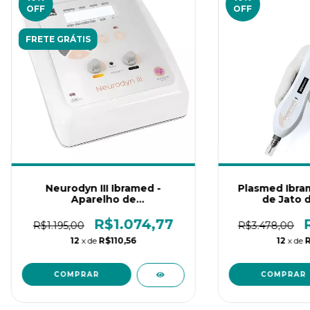
OFF
OFF
FRETE GRÁTIS
preencha os dados para iniciar:
Neurodyn III Ibramed -
Plasmed Ibra
Aparelho de
de Jato 
Eletroestimulação Tens, Fes
Burst 02 Canais
R$1.074,77
R$1.195,00
R$3.478,00
12
x de
R$110,56
12
x de
R
INICIAR CONVERSA