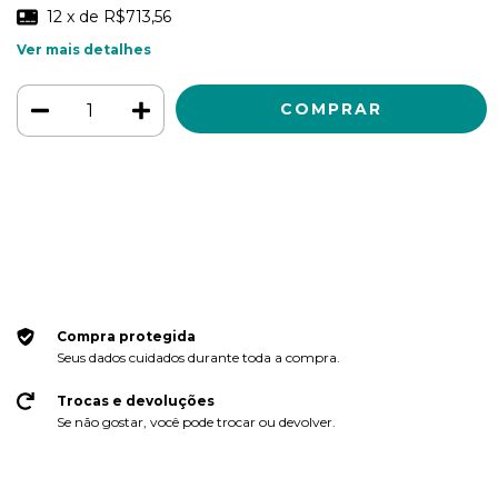
12
x de
R$713,56
Ver mais detalhes
Meios de envio
ALTERAR CEP
Entregas para o CEP:
CALCULAR
Faça login
e use seus dados de entrega
Não sei meu CEP
Compra protegida
Seus dados cuidados durante toda a compra.
Trocas e devoluções
Se não gostar, você pode trocar ou devolver.