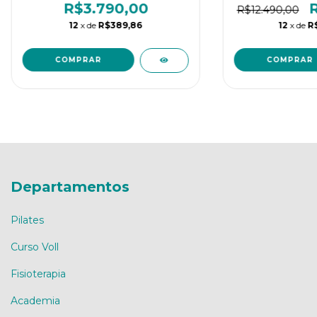
R$3.790,00
R
R$12.490,00
12
x de
R$389,86
12
x de
R
Departamentos
Pilates
Curso Voll
Fisioterapia
Academia