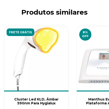
Produtos similares
FRETE GRÁTIS
8
%
OFF
preencha os dados para iniciar:
Cluster Led KLD, Âmbar
Manthus Evo
INICIAR CONVERSA
590nm Para Hygialux
Plataforma 
Terapia Comb