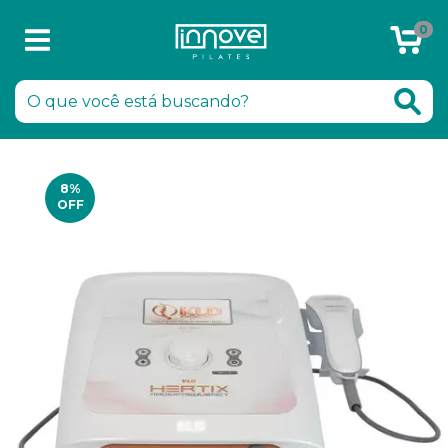
0
Chamar no WhatsApp
8
%
OFF