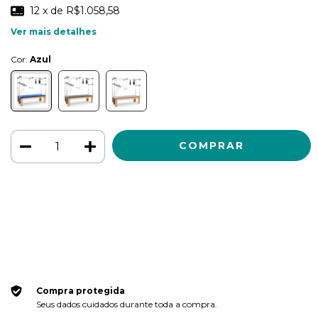
12
x de
R$1.058,58
Ver mais detalhes
Cor:
Azul
Meios de envio
ALTERAR CEP
Entregas para o CEP:
CALCULAR
Faça login
e use seus dados de entrega
Não sei meu CEP
Compra protegida
Seus dados cuidados durante toda a compra.