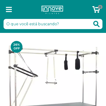
0
Chamar no WhatsApp
26
%
OFF