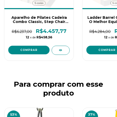
5 cores
5 c
Aparelho de Pilates Cadeira
Ladder Barrel C
Combo Classic, Step Chair
O Melhor Equ
Arktus
Pilates Cláss
R$4.457,77
R$6.237,00
R$4.284,00
12
x de
R$458,56
12
x de
R
COMPRAR
COMPRAR
preencha os dados para iniciar:
Para comprar com esse
INICIAR CONVERSA
produto
53
%
37
%