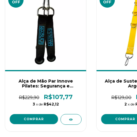
OFF
OFF
Alça de Mão Par Innove
Alça de Sust
Pilates: Segurança e
Arg
Praticidade para Seus Treinos
R$107,77
R$229,90
R$129,00
3
x de
R$42,12
2
x de