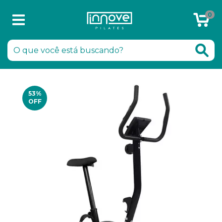
0
Chamar no WhatsApp
53
%
OFF