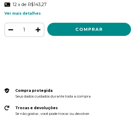
12
x de
R$143,27
Ver mais detalhes
Meios de envio
ALTERAR CEP
Entregas para o CEP:
CALCULAR
Faça login
e use seus dados de entrega
Não sei meu CEP
Compra protegida
Seus dados cuidados durante toda a compra.
Trocas e devoluções
Se não gostar, você pode trocar ou devolver.