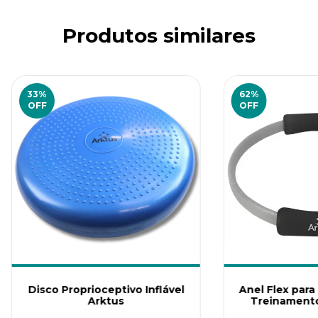
Produtos similares
33
%
62
%
OFF
OFF
preencha os dados para iniciar:
Disco Proprioceptivo Inflável
Anel Flex para 
INICIAR CONVERSA
Arktus
Treinamento
Ark