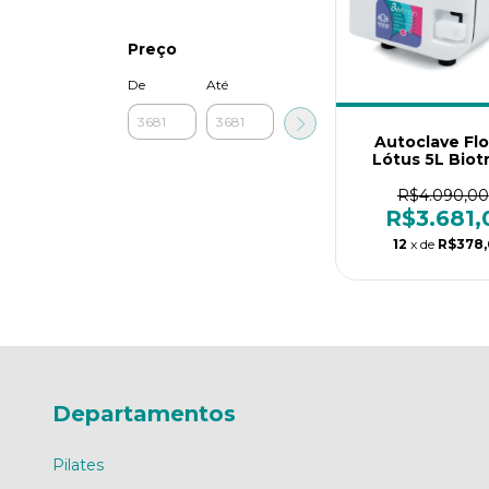
Preço
De
Até
Autoclave Flo
Lótus 5L Biot
Esterilização
Salões, Podol
R$4.090,00
Tatuagem e Es
R$3.681,
12
x de
R$378,
Departamentos
Pilates