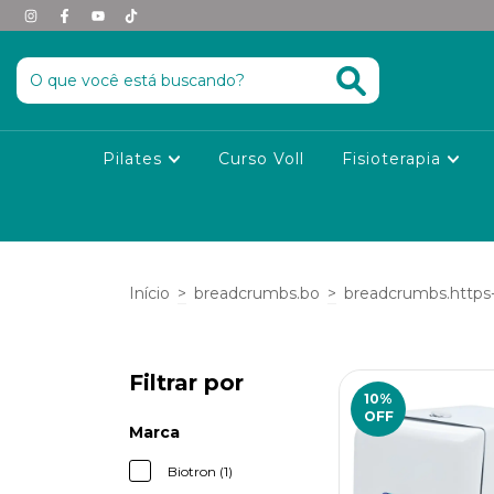
Pilates
Curso Voll
Fisioterapia
Início
>
breadcrumbs.bo
>
breadcrumbs.https-
Filtrar por
10
%
OFF
Marca
Biotron (1)