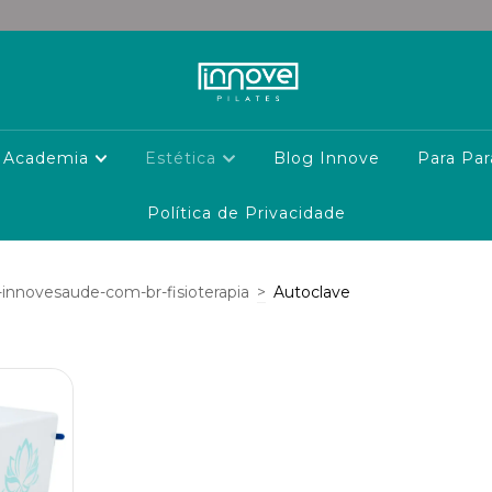
Academia
Estética
Blog Innove
Para Par
Política de Privacidade
innovesaude-com-br-fisioterapia
>
Autoclave